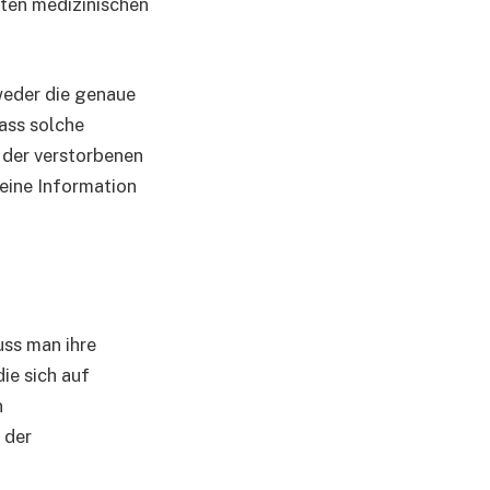
rten medizinischen
weder die genaue
dass solche
 der verstorbenen
meine Information
uss man ihre
ie sich auf
n
 der