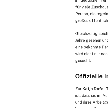
im deutschen Fern
für viele Zuschau
Person, die regelm
großes öffentlich
Gleichzeitig spie
Jahre gesehen und
eine bekannte Per
wird nicht nur na
gesucht.
Offizielle
Zur
Katja Dofel 
ist, dass sie im A
und ihres Arbeitg