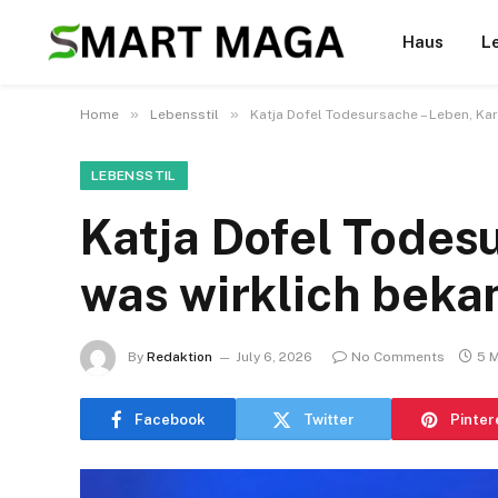
Haus
L
»
»
Home
Lebensstil
Katja Dofel Todesursache – Leben, Kar
LEBENSSTIL
Katja Dofel Todes
was wirklich bekan
By
Redaktion
July 6, 2026
No Comments
5 
Facebook
Twitter
Pinter