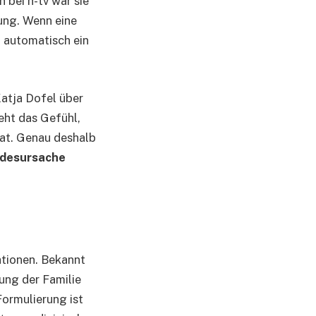
 bei n-tv war sie
tung. Wenn eine
t automatisch ein
Katja Dofel über
eht das Gefühl,
hat. Genau deshalb
odesursache
ationen. Bekannt
lung der Familie
Formulierung ist