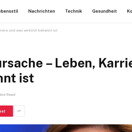
ebensstil
Nachrichten
Technik
Gesundheit
Ko
riere und was wirklich bekannt ist
ursache – Leben, Karri
nt ist
Mins Read
est