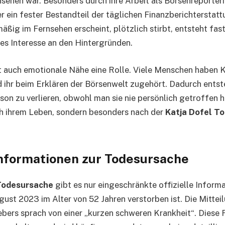
sehen war. Besonders durch ihre Arbeit als Börsenreporterin
er ein fester Bestandteil der täglichen Finanzberichterstat
äßig im Fernsehen erscheint, plötzlich stirbt, entsteht fas
es Interesse an den Hintergründen.
lt auch emotionale Nähe eine Rolle. Viele Menschen haben 
 ihr beim Erklären der Börsenwelt zugehört. Dadurch entst
son zu verlieren, obwohl man sie nie persönlich getroffen 
ch ihrem Leben, sondern besonders nach der
Katja Dofel T
 Informationen zur Todesursache
Todesursache
gibt es nur eingeschränkte offizielle Inform
ugust 2023 im Alter von 52 Jahren verstorben ist. Die Mittei
ebers sprach von einer „kurzen schweren Krankheit“. Diese 