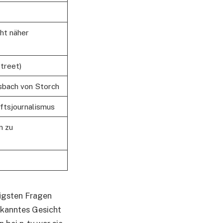
cht näher
Street)
sbach von Storch
ftsjournalismus
n zu
figsten Fragen
bekanntes Gesicht