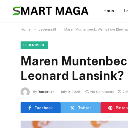
Haus
L
»
»
Home
Lebensstil
Maren Muntenbeck: Wer ist die Ehefra
LEBENSSTIL
Maren Muntenbeck:
Leonard Lansink?
By
Redaktion
July 9, 2026
No Comments
7 
Facebook
Twitter
Pinter