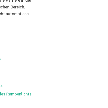
e Karriere in der
schen Bereich.
icht automatisch
?
se
des Rampenlichts