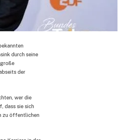
s bekannten
ink durch seine
große
abseits der
hten, wer die
, dass sie sich
h zu öffentlichen