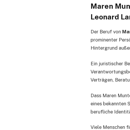
Maren Munt
Leonard La
Der Beruf von
Ma
prominenter Persön
Hintergrund außer
Ein juristischer 
Verantwortungsbew
Verträgen, Berat
Dass Maren Munten
eines bekannten 
berufliche Identi
Viele Menschen fi