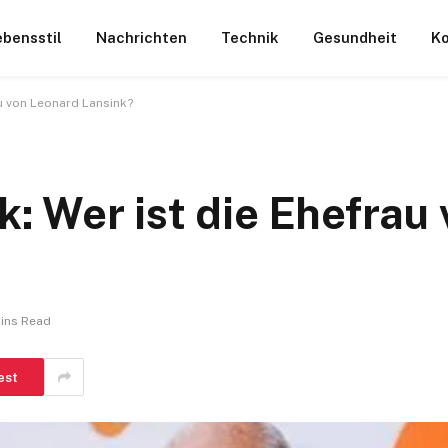
ebensstil
Nachrichten
Technik
Gesundheit
Ko
u von Leonard Lansink?
 Wer ist die Ehefrau 
Mins Read
est