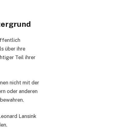
tergrund
ffentlich
s über ihre
tiger Teil ihrer
nen nicht mit der
ern oder anderen
 bewahren.
Leonard Lansink
den.