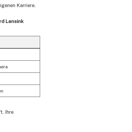
igenen Karriere.
rd Lansink
mera
en
t. Ihre