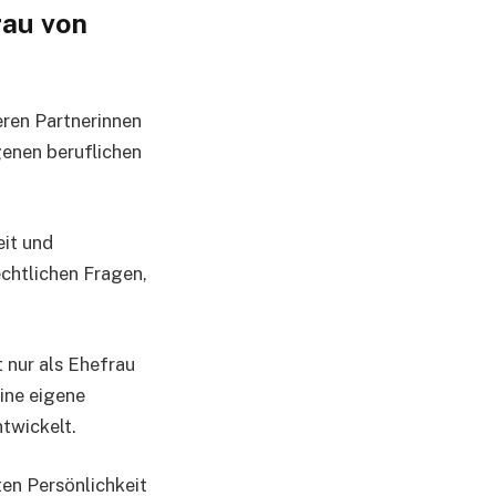
au von
eren Partnerinnen
igenen beruflichen
eit und
echtlichen Fragen,
 nur als Ehefrau
ine eigene
ntwickelt.
ten Persönlichkeit