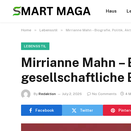
Haus
L
»
»
Home
Lebensstil
Mirrianne Mahn – Biografie, Politik, 
LEBENSSTIL
Mirrianne Mahn – B
gesellschaftliche
By
Redaktion
July 2, 2026
No Comments
4 M
Facebook
Twitter
Pinter