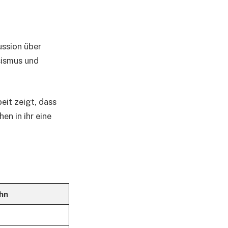
ussion über
sismus und
beit zeigt, dass
en in ihr eine
hn