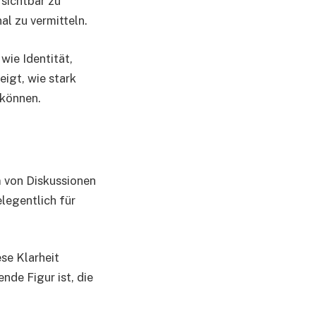
 sichtbar zu
al zu vermitteln.
wie Identität,
igt, wie stark
 können.
m von Diskussionen
elegentlich für
se Klarheit
nde Figur ist, die