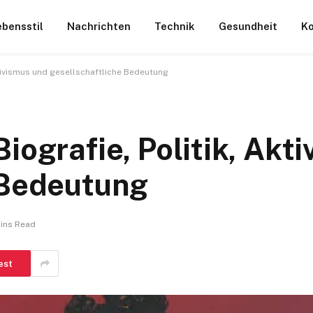
ebensstil
Nachrichten
Technik
Gesundheit
Ko
Aktivismus und gesellschaftliche Bedeutung
iografie, Politik, Akt
 Bedeutung
ins Read
est