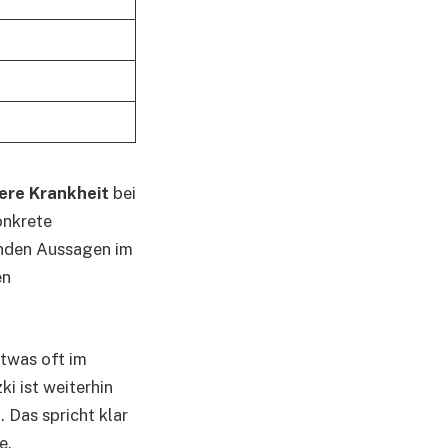
ere Krankheit
bei
onkrete
renden Aussagen im
en
etwas oft im
ki ist weiterhin
. Das spricht klar
e.