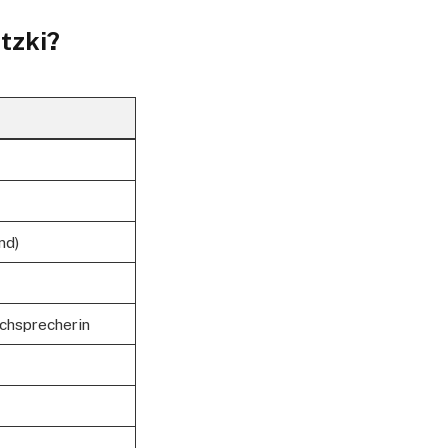
tzki?
nd)
uchsprecherin