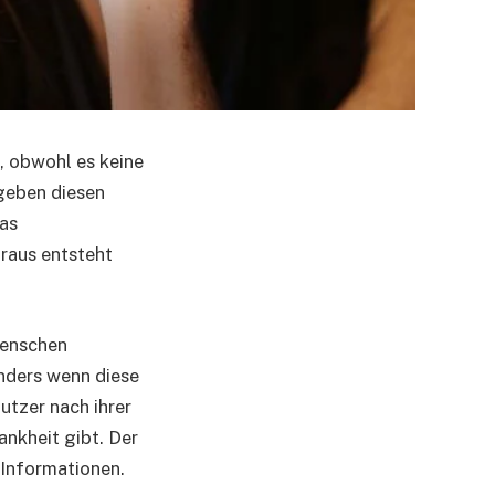
, obwohl es keine
 geben diesen
was
araus entsteht
Menschen
onders wenn diese
utzer nach ihrer
ankheit gibt. Der
 Informationen.