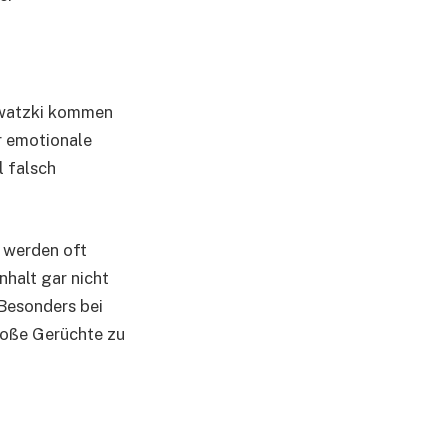
Sawatzki kommen
er emotionale
 falsch
t werden oft
halt gar nicht
 Besonders bei
roße Gerüchte zu