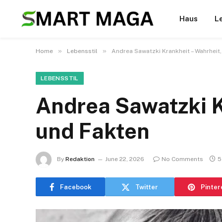
Haus
L
»
»
Home
Lebensstil
Andrea Sawatzki Krankheit – Wahrheit
LEBENSSTIL
Andrea Sawatzki K
und Fakten
By
Redaktion
June 22, 2026
No Comments
5
Facebook
Twitter
Pinter