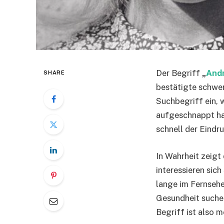
Der Begriff
„
Andr
SHARE
bestätigte schwer
Suchbegriff ein, w
aufgeschnappt hab
schnell der Eindr
In Wahrheit zeigt
interessieren sic
lange im Fernsehe
Gesundheit suchen
Begriff ist also 