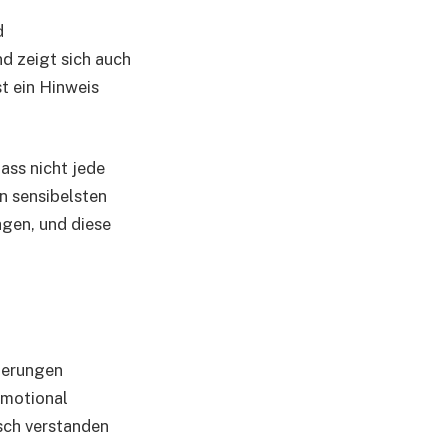
d
nd zeigt sich auch
st ein Hinweis
dass nicht jede
en sensibelsten
agen, und diese
derungen
emotional
sch verstanden