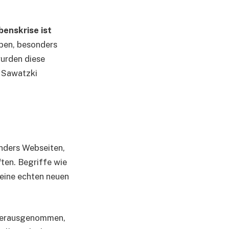
enskrise ist
eben, besonders
urden diese
a Sawatzki
onders Webseiten,
ften. Begriffe wie
keine echten neuen
d herausgenommen,