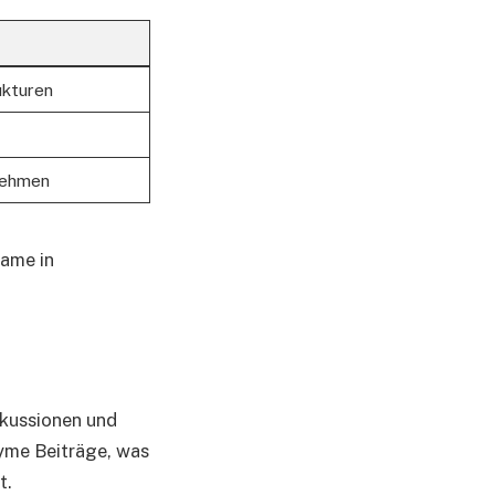
ukturen
nehmen
Name in
skussionen und
yme Beiträge, was
t.