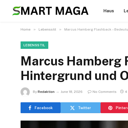
Haus
L
»
»
Home
Lebensstil
Marcus Hamberg Flashback – Bedeutun
LEBENSSTIL
Marcus Hamberg F
Hintergrund und O
By
Redaktion
June 18, 2026
No Comments
4
Facebook
Twitter
Pinter