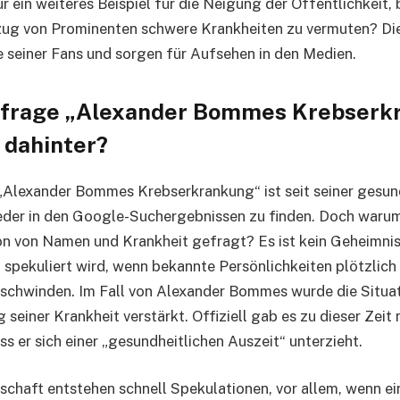
r ein weiteres Beispiel für die Neigung der Öffentlichkeit, 
zug von Prominenten schwere Krankheiten zu vermuten? Di
e seiner Fans und sorgen für Aufsehen in den Medien.
nfrage „Alexander Bommes Krebserk
 dahinter?
„Alexander Bommes Krebserkrankung“ ist seit seiner gesun
eder in den Google-Suchergebnissen zu finden. Doch waru
n von Namen und Krankheit gefragt? Es ist kein Geheimnis,
t spekuliert wird, wenn bekannte Persönlichkeiten plötzlich
rschwinden. Im Fall von Alexander Bommes wurde die Situa
seiner Krankheit verstärkt. Offiziell gab es zu dieser Zeit
s er sich einer „gesundheitlichen Auszeit“ unterzieht.
schaft entstehen schnell Spekulationen, vor allem, wenn e