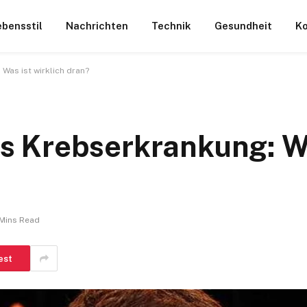
ebensstil
Nachrichten
Technik
Gesundheit
Ko
as ist wirklich dran?
 Krebserkrankung: Wa
 Mins Read
est